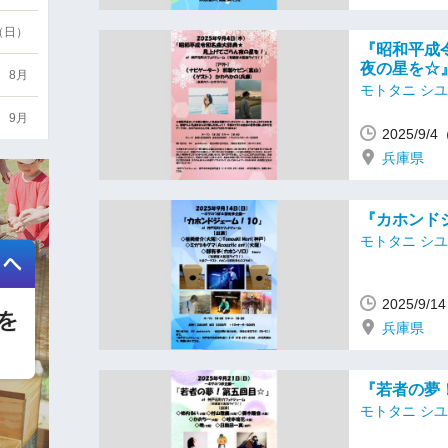
6（日）
『昭和平成
夜の星を☆
8月
モトタニ シ
9月
2025/9
兵庫県
『カホンド
モトタニ シ
2025/9
兵庫県
『若者の夢
モトタニ シ