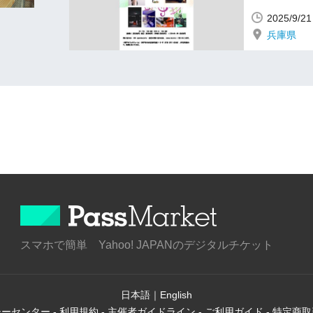
2025/9
兵庫県
スマホで簡単 Yahoo! JAPANのデジタルチケット
日本語
｜
English
シーセンター
-
利用規約
-
主催者ガイドライン
-
ご利用ガイド
-
特定商取