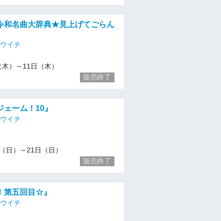
令和名曲大辞典★見上げてごらん
』
ユウイチ
/4（木）～11日（木）
販売終了
ジェーム！10』
ユウイチ
/14（日）～21日（日）
販売終了
！第五回目☆』
ユウイチ