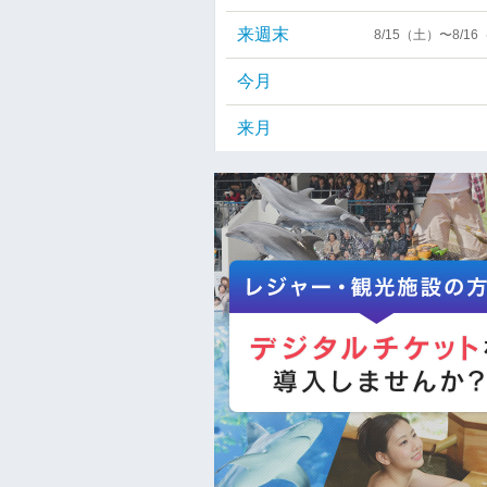
来週末
8/15（土）〜8/1
今月
来月