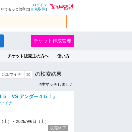
ログイン
IDでもっと便利に[
新規取得
]
チケット作成管理
チケット販売主の方へ
使い方
の検索結果
 シユウイチ
4
件マッチしました
４５ VS アンダー４５！』
ユウイチ
30（土）～2025/9/6日（土）
販売終了