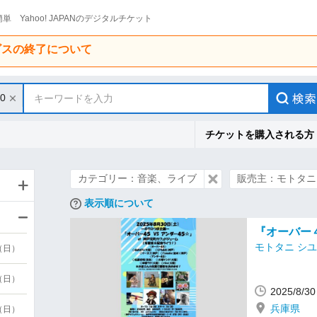
単 Yahoo! JAPANのデジタルチケット
ービスの終了について
30
キーワードを入力
チケットを購入される方
カテゴリー：音楽、ライブ
販売主：モトタニ
表示順について
『オーバー
モトタニ シ
9（日）
9（日）
2025/8/
兵庫県
6（日）