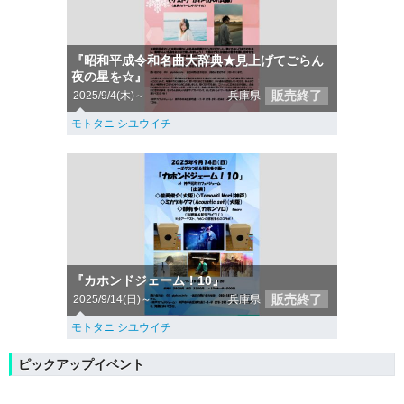
『昭和平成令和名曲大辞典★見上げてごらん
夜の星を☆』
販売終了
2025/9/4(木)～
兵庫県
モトタニ シユウイチ
『カホンドジェーム！10』
販売終了
2025/9/14(日)～
兵庫県
モトタニ シユウイチ
ピックアップイベント