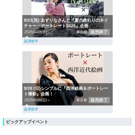
9/23(祝) あずりなさんと『夏の終わりのネイ
チャー・ポートレート2025』企画
販売終了
2025/9/23(火)～
東京都
高澤哲平
9/28 (日)シンプルに『西洋絵画＆ポートレー
ト撮影』企画！
販売終了
2025/9/28(日)～
東京都
高澤哲平
ピックアップイベント