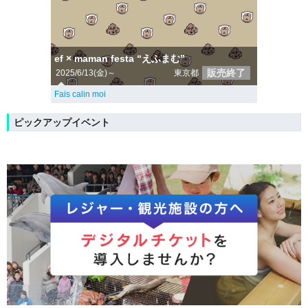
ef × maman festa “えふまむ”
販売終了
2025/6/13(金)～
東京都
Fais calin moi
ピックアップイベント