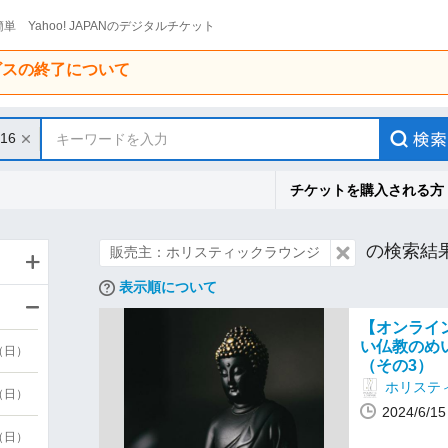
単 Yahoo! JAPANのデジタルチケット
ービスの終了について
/16
キーワードを入力
チケットを購入される方
の検索結
販売主：ホリスティックラウンジ
表示順について
【オンライン】
い仏教のめ
9（日）
（その3）
ホリステ
9（日）
2024/6/
6（日）