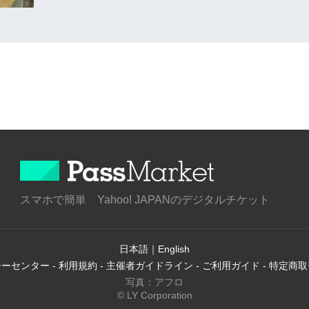
スマホで簡単 Yahoo! JAPANのデジタルチケット
日本語
｜
English
シーセンター
-
利用規約
-
主催者ガイドライン
-
ご利用ガイド
-
特定商取
写真：アフロ
© LY Corporation