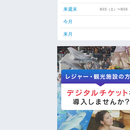
来週末
8/15（土）〜8/1
今月
来月