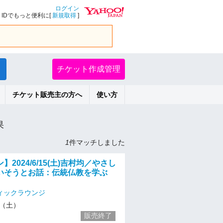
ログイン
IDでもっと便利に[
新規取得
]
チケット作成管理
チケット販売主の方へ
使い方
果
1
件マッチしました
2024/6/15(土)吉村均／やさし
いそうとお話：伝統仏教を学ぶ
ィックラウンジ
15（土）
販売終了