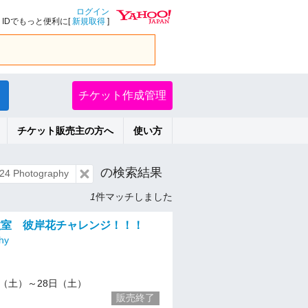
ログイン
IDでもっと便利に[
新規取得
]
チケット作成管理
チケット販売主の方へ
使い方
の検索結果
 Photography
1
件マッチしました
教室 彼岸花チャレンジ！！！
hy
/14（土）～28日（土）
販売終了