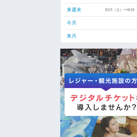
来週末
8/15（土）〜8/1
今月
来月