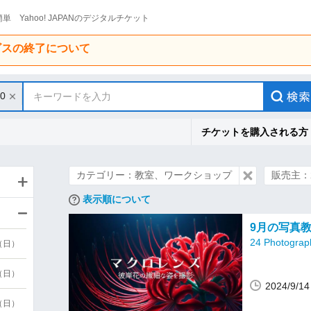
単 Yahoo! JAPANのデジタルチケット
ービスの終了について
30
キーワードを入力
チケットを購入される方
カテゴリー：教室、ワークショップ
販売主：24
表示順について
9月の写真
24 Photograp
9（日）
9（日）
2024/9
6（日）