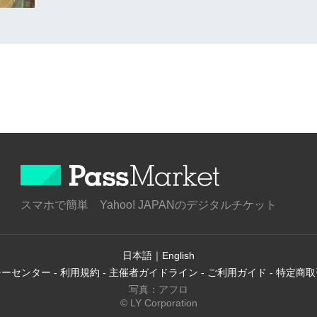
スマホで簡単 Yahoo! JAPANのデジタルチケット
日本語
｜
English
シーセンター
-
利用規約
-
主催者ガイドライン
-
ご利用ガイド
-
特定商取
写真：アフロ
© LY Corporation