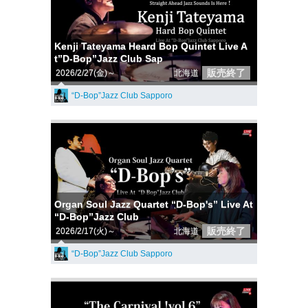
Kenji Tateyama Heard Bop Quintet Live A
t”D-Bop”Jazz Club Sap
販売終了
2026/2/27(金)～
北海道
“D-Bop”Jazz Club Sapporo
Organ Soul Jazz Quartet “D-Bop's” Live At
“D-Bop”Jazz Club
販売終了
2026/2/17(火)～
北海道
“D-Bop”Jazz Club Sapporo