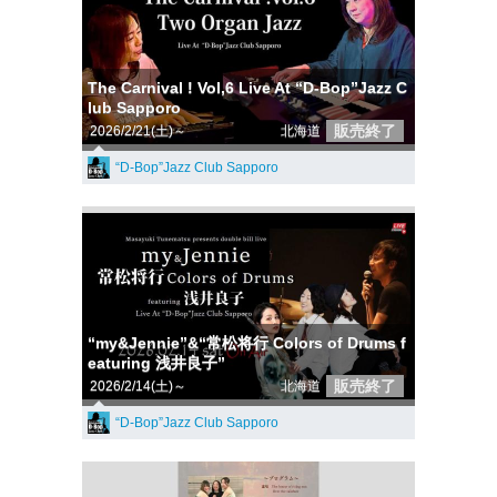
The Carnival ! Vol,6 Live At “D-Bop”Jazz C
lub Sapporo
販売終了
2026/2/21(土)～
北海道
“D-Bop”Jazz Club Sapporo
“my&Jennie”&“常松将行 Colors of Drums f
eaturing 浅井良子”
販売終了
2026/2/14(土)～
北海道
“D-Bop”Jazz Club Sapporo