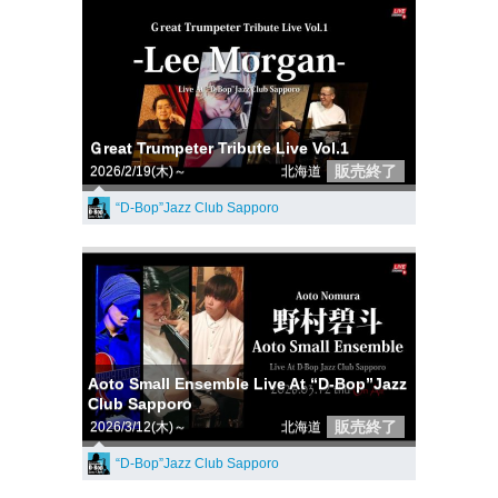
Ｇreat Trumpeter Tribute Live Vol.1
販売終了
2026/2/19(木)～
北海道
“D-Bop”Jazz Club Sapporo
Aoto Small Ensemble Live At “D-Bop”Jazz
Club Sapporo
販売終了
2026/3/12(木)～
北海道
“D-Bop”Jazz Club Sapporo