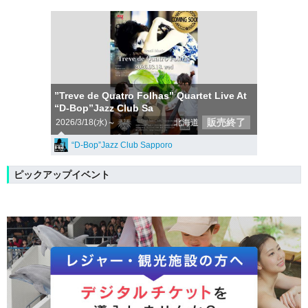
”Treve de Quatro Folhas” Quartet Live At
“D-Bop”Jazz Club Sa
販売終了
2026/3/18(水)～
北海道
“D-Bop”Jazz Club Sapporo
ピックアップイベント