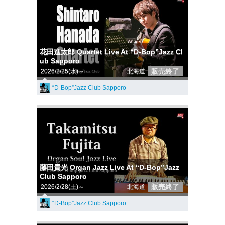
花田進太郎 Quartet Live At “D-Bop”Jazz Cl
ub Sapporo
販売終了
2026/2/25(水)～
北海道
“D-Bop”Jazz Club Sapporo
藤田貴光 Organ Jazz Live At “D-Bop”Jazz
Club Sapporo
販売終了
2026/2/28(土)～
北海道
“D-Bop”Jazz Club Sapporo