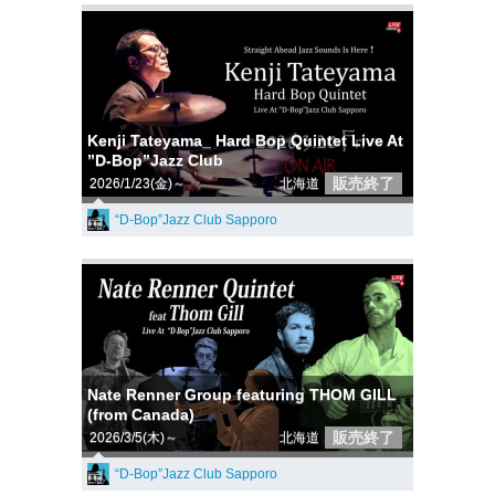
Kenji Tateyama_ Hard Bop Quintet Live At
”D-Bop”Jazz Club
販売終了
2026/1/23(金)～
北海道
“D-Bop”Jazz Club Sapporo
Nate Renner Group featuring THOM GILL
(from Canada)
販売終了
2026/3/5(木)～
北海道
“D-Bop”Jazz Club Sapporo