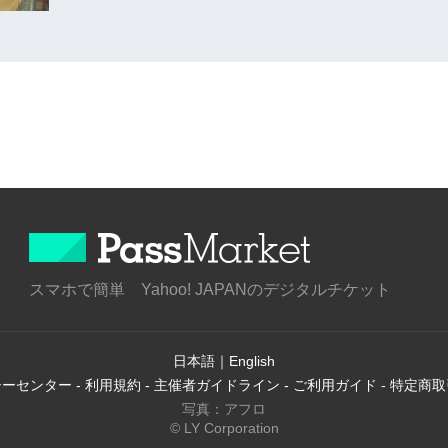
スマホで簡単 Yahoo! JAPANのデジタルチケット
日本語
｜
English
シーセンター
-
利用規約
-
主催者ガイドライン
-
ご利用ガイド
-
特定商取
写真：アフロ
© LY Corporation