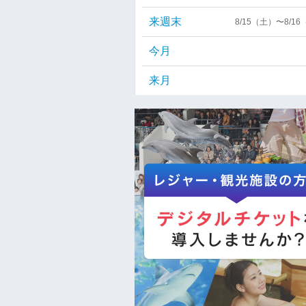
来週末
8/15（土）〜8/1
今月
来月