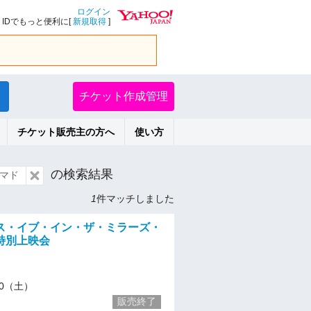
ログイン
IDでもっと便利に[
新規取得
]
チケット作成管理
チケット販売主の方へ
使い方
の検索結果
マド
1
件マッチしました
ス・イブ・イン・ザ・ミラーズ・
特別上映会
/20（土）
販売終了