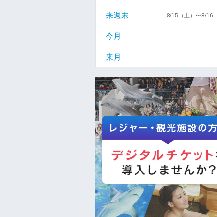
来週末
8/15（土）〜8/1
今月
来月