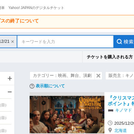
単 Yahoo! JAPANのデジタルチケット
ービスの終了について
12/21
キーワードを入力
チケットを購入される方
カテゴリー：映画、舞台、演劇
販売主：キノ
表示順について
『クリスマ
ポイント』
9（日）
キノマド
9（日）
2025/12
北海道
6（日）