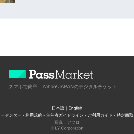
スマホで簡単 Yahoo! JAPANのデジタルチケット
日本語
｜
English
シーセンター
-
利用規約
-
主催者ガイドライン
-
ご利用ガイド
-
特定商取
写真：アフロ
© LY Corporation