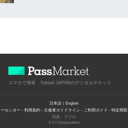
スマホで簡単 Yahoo! JAPANのデジタルチケット
日本語
｜
English
シーセンター
-
利用規約
-
主催者ガイドライン
-
ご利用ガイド
-
特定商取
写真：アフロ
© LY Corporation