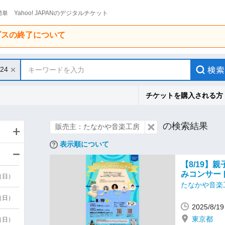
単 Yahoo! JAPANのデジタルチケット
ービスの終了について
/24
キーワードを入力
チケットを購入される方
の検索結果
販売主：たなかや音楽工房
表示順について
【8/19】
みコンサー
6（日）
たなかや音楽
6（日）
2025/8/
東京都
3（日）