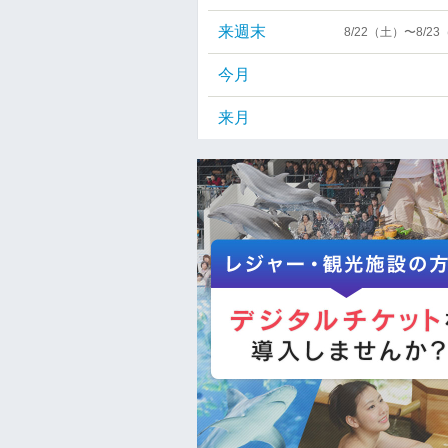
来週末
8/22（土）〜8/2
今月
来月