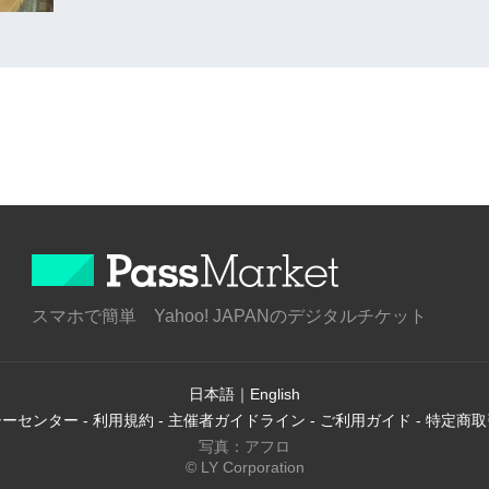
スマホで簡単 Yahoo! JAPANのデジタルチケット
日本語
｜
English
シーセンター
-
利用規約
-
主催者ガイドライン
-
ご利用ガイド
-
特定商取
写真：アフロ
© LY Corporation