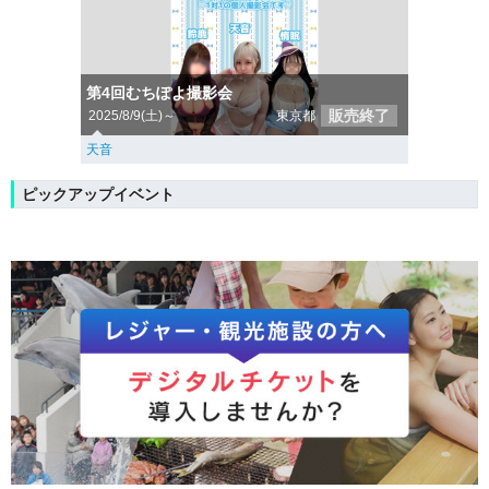
第4回むちぽよ撮影会
販売終了
2025/8/9(土)～
東京都
天音
ピックアップイベント