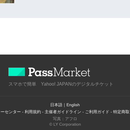
スマホで簡単 Yahoo! JAPANのデジタルチケット
日本語
｜
English
シーセンター
-
利用規約
-
主催者ガイドライン
-
ご利用ガイド
-
特定商取
写真：アフロ
© LY Corporation