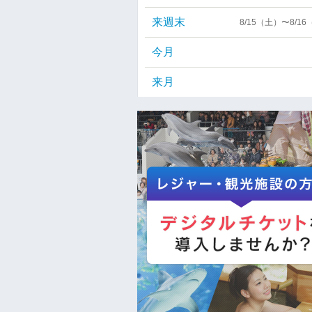
来週末
8/15（土）〜8/1
今月
来月