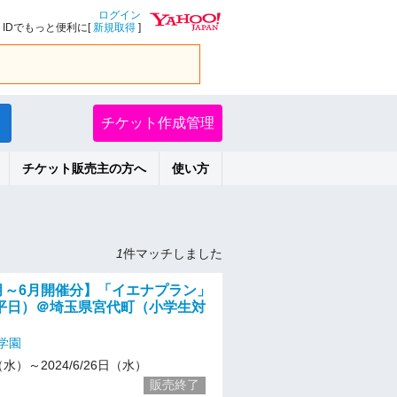
ログイン
IDでもっと便利に[
新規取得
]
チケット作成管理
チケット販売主の方へ
使い方
1
件マッチしました
5月～6月開催分】「イエナプラン」
平日）＠埼玉県宮代町（小学生対
学園
8（水）～2024/6/26日（水）
販売終了