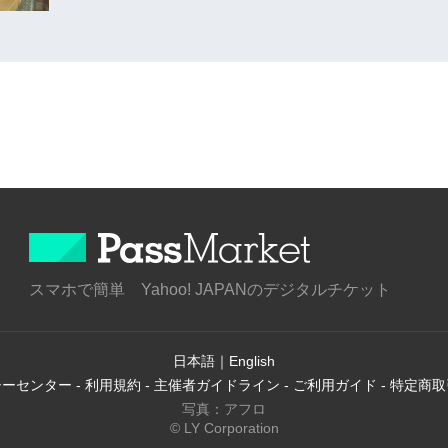
スマホで簡単 Yahoo! JAPANのデジタルチケット
日本語
｜
English
シーセンター
-
利用規約
-
主催者ガイドライン
-
ご利用ガイド
-
特定商取
写真：アフロ
© LY Corporation