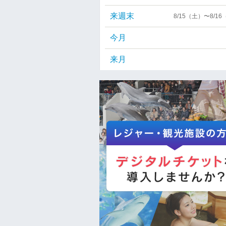
来週末
8/15（土）〜8/1
今月
来月