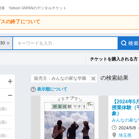
単 Yahoo! JAPANのデジタルチケット
ービスの終了について
/30
キーワードを入力
チケットを購入される方
の検索結果
販売主：みんなの家な学園
表示順について
【2024年
授業体験（
9（日）
象）
みんなの家な
9（日）
2024/5/
埼玉県
6（日）