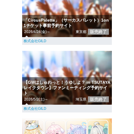
「CircusPalette」（サーカスパレット）1on
1チケット事前予約サイト
販売終了
2026/4/24(金)～
東京都
株式会社GILD
【GWはしゅわっと！うゆしよ？ in TSUTAYA
レイクタウン】ファンミーティング予約サイ
ト
販売終了
2026/5/2(土)～
埼玉県
株式会社GILD