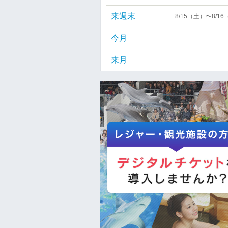
来週末
8/15（土）〜8/1
今月
来月