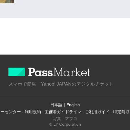
スマホで簡単 Yahoo! JAPANのデジタルチケット
日本語
｜
English
シーセンター
-
利用規約
-
主催者ガイドライン
-
ご利用ガイド
-
特定商取
写真：アフロ
© LY Corporation