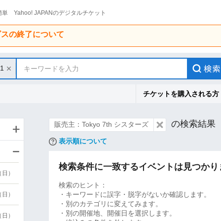
単 Yahoo! JAPANのデジタルチケット
ービスの終了について
31
キーワードを入力
チケットを購入される方
の検索結果
販売主：Tokyo 7th シスターズ
表示順について
検索条件に一致するイベントは見つかり
9（日）
検索のヒント：
・キーワードに誤字・脱字がないか確認します。
9（日）
・別のカテゴリに変えてみます。
・別の開催地、開催日を選択します。
6（日）