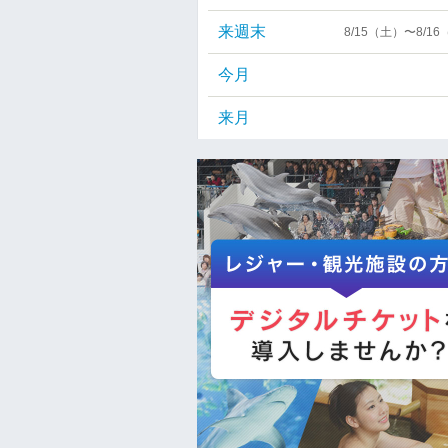
来週末
8/15（土）〜8/1
今月
来月