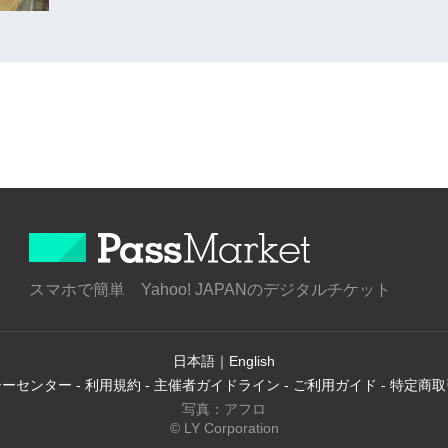
スマホで簡単 Yahoo! JAPANのデジタルチケット
日本語
｜
English
シーセンター
-
利用規約
-
主催者ガイドライン
-
ご利用ガイド
-
特定商取
写真：アフロ
© LY Corporation