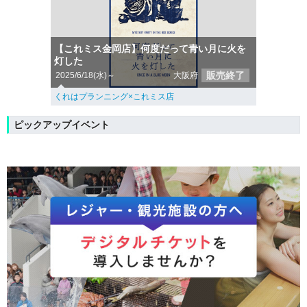
【これミス金岡店】何度だって青い月に火を
灯した
販売終了
2025/6/18(水)～
大阪府
くれはプランニング×これミス店
ピックアップイベント