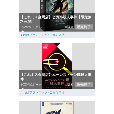
【これミス金岡店】ヒカル殺人事件【限定無
料公演】
販売終了
2025/6/18(水)～
大阪府
くれはプランニング×これミス店
【これミス金岡店】ムーンストーン邸殺人事
件
販売終了
2025/6/18(水)～
大阪府
くれはプランニング×これミス店