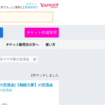
ログイン
IDでもっと便利に[
新規取得
]
チケット作成管理
チケット販売主の方へ
使い方
京ママ大家の交流会
1
件マッチしました
資の交流会]【相続大家】の交流会
の交流会
17（日）