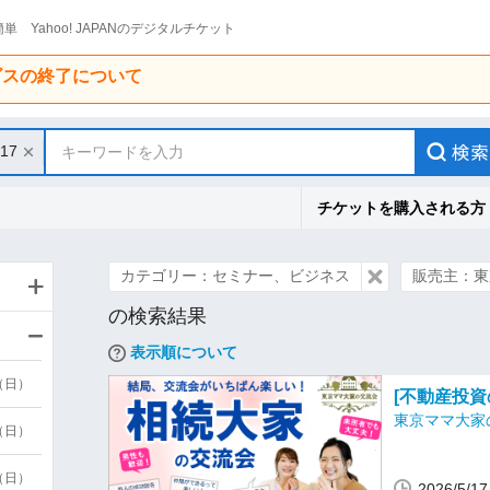
単 Yahoo! JAPANのデジタルチケット
ービスの終了について
/17
キーワードを入力
チケットを購入される方
カテゴリー：セミナー、ビジネス
販売主：東
の検索結果
表示順について
9（日）
[不動産投
東京ママ大家
9（日）
6（日）
2026/5/