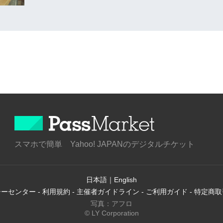
スマホで簡単 Yahoo! JAPANのデジタルチケット
日本語
｜
English
シーセンター
-
利用規約
-
主催者ガイドライン
-
ご利用ガイド
-
特定商取
写真：アフロ
© LY Corporation