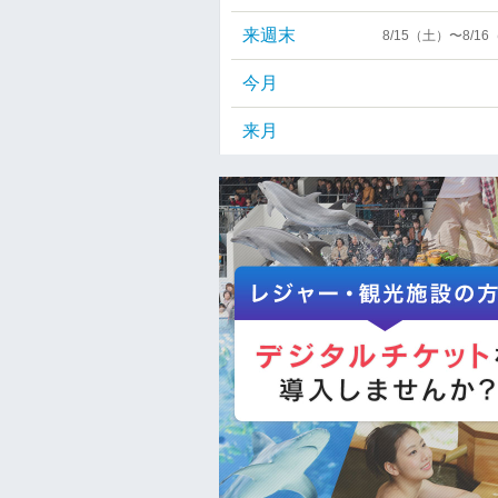
来週末
8/15（土）〜8/1
今月
来月