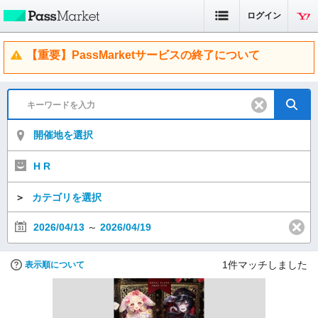
ログイン
【重要】PassMarketサービスの終了について
開催地を選択
H R
＞
カテゴリを選択
2026/04/13
～
2026/04/19
1
件マッチしました
表示順について