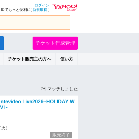
ログイン
IDでもっと便利に[
新規取得
]
チケット作成管理
チケット販売主の方へ
使い方
1
件マッチしました
ontevideo Live2026~HOLIDAY W
VI~
5（火）
販売終了