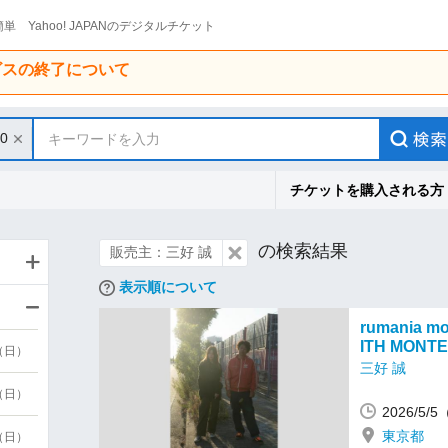
単 Yahoo! JAPANのデジタルチケット
ービスの終了について
10
キーワードを入力
チケットを購入される方
の検索結果
販売主：三好 誠
表示順について
rumania m
ITH MONTE
9（日）
三好 誠
9（日）
2026/5/
東京都
6（日）