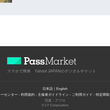
スマホで簡単 Yahoo! JAPANのデジタルチケット
日本語
｜
English
シーセンター
-
利用規約
-
主催者ガイドライン
-
ご利用ガイド
-
特定商取
写真：アフロ
© LY Corporation