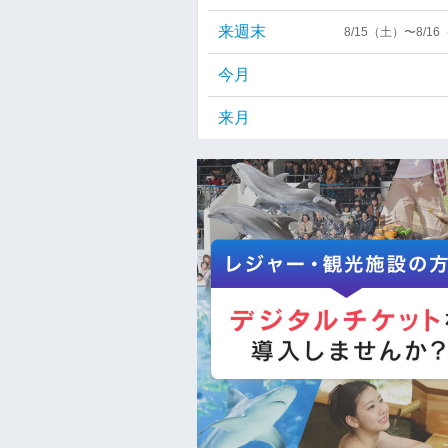
来週末
8/15（土）〜8/1
今月
来月