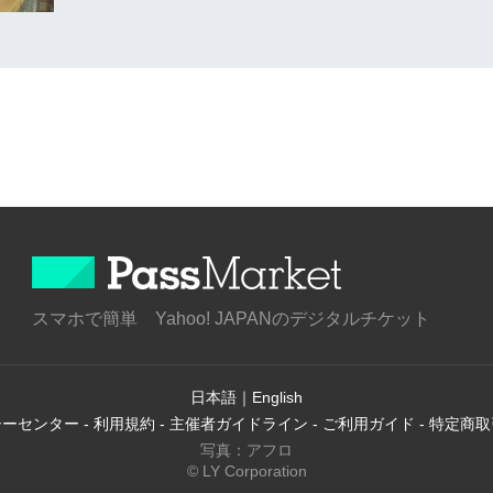
スマホで簡単 Yahoo! JAPANのデジタルチケット
日本語
｜
English
シーセンター
-
利用規約
-
主催者ガイドライン
-
ご利用ガイド
-
特定商取
写真：アフロ
© LY Corporation