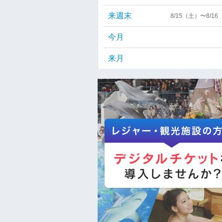
来週末
8/15（土）〜8/1
今月
来月