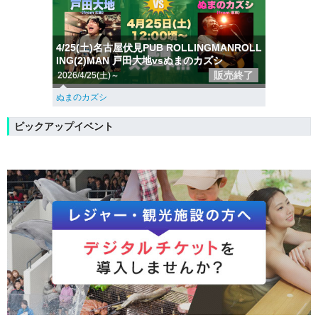
4/25(土)名古屋伏見PUB ROLLINGMANROLL
ING(2)MAN 戸田大地vsぬまのカズシ
販売終了
2026/4/25(土)～
ぬまのカズシ
ピックアップイベント