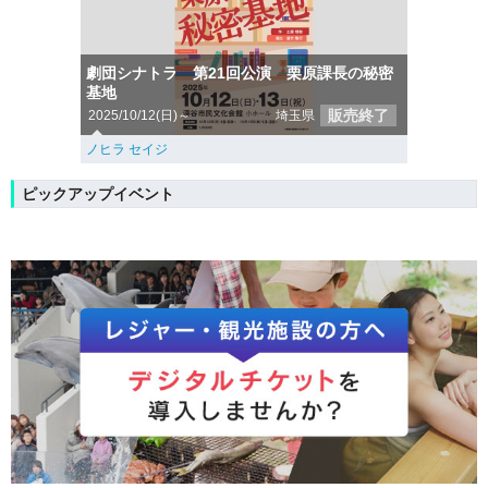
劇団シナトラ 第21回公演 栗原課長の秘密
基地
販売終了
2025/10/12(日)～
埼玉県
ノヒラ セイジ
ピックアップイベント