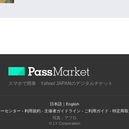
スマホで簡単 Yahoo! JAPANのデジタルチケット
日本語
｜
English
シーセンター
-
利用規約
-
主催者ガイドライン
-
ご利用ガイド
-
特定商取
写真：アフロ
© LY Corporation