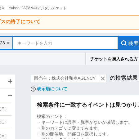
単 Yahoo! JAPANのデジタルチケット
ービスの終了について
/28
キーワードを入力
チケットを購入される方
の検索結果
販売主：株式会社和奏AGENCY
表示順について
検索条件に一致するイベントは見つかり
9（日）
検索のヒント：
・キーワードに誤字・脱字がないか確認します。
9（日）
・別のカテゴリに変えてみます。
・別の開催地、開催日を選択します。
6（日）