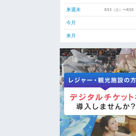
来週末
8/15（土）〜8/1
今月
来月