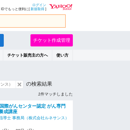
ログイン
IDでもっと便利に[
新規取得
]
チケット作成管理
チケット販売主の方へ
使い方
の検索結果
サンス）
1
件マッチしました
阪国際がんセンター認定 がん専門
 養成講座
指導士 事務局（株式会社ルネサンス）