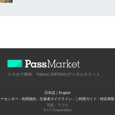
スマホで簡単 Yahoo! JAPANのデジタルチケット
日本語
｜
English
シーセンター
-
利用規約
-
主催者ガイドライン
-
ご利用ガイド
-
特定商取
写真：アフロ
© LY Corporation