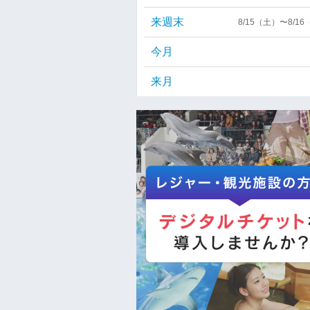
来週末
8/15（土）〜8/1
今月
来月