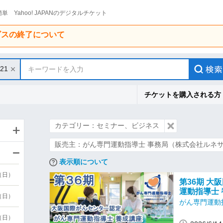
単 Yahoo! JAPANのデジタルチケット
ービスの終了について
/21
キーワードを入力
チケットを購入される方
カテゴリー：セミナー、ビジネス
販売主：がん専門運動指導士 事務局（株式会社ルネ
表示順について
9（日）
第36期 大
運動指導士
9（日）
がん専門運動
6（日）