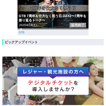
GTB 7周年を仕方なく祝う日 DAY2〜7周年を
振り返るトーク〜
販売終了
2025/4/19(土)～
GTB
ピックアップイベント