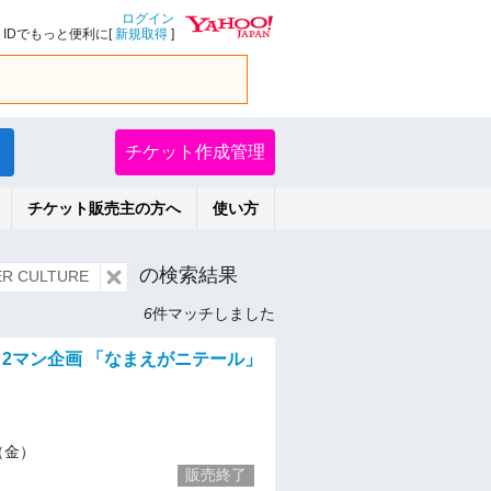
ログイン
IDでもっと便利に[
新規取得
]
チケット作成管理
チケット販売主の方へ
使い方
の検索結果
 CULTURE
6
件マッチしました
 2マン企画 「なまえがニテール」
5（金）
販売終了