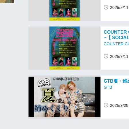
2025/9/
COUNTER 
~【 SOCIA
COUNTER C
2025/9/
GTB夏・締
GTB
2025/9/