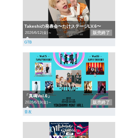
Takeshiの発表会〜たけステージLV.6〜
販売終了
2026/6/12(金)～
GTB
「真鳴Vol.6」
販売終了
2026/6/19(金)～
音友