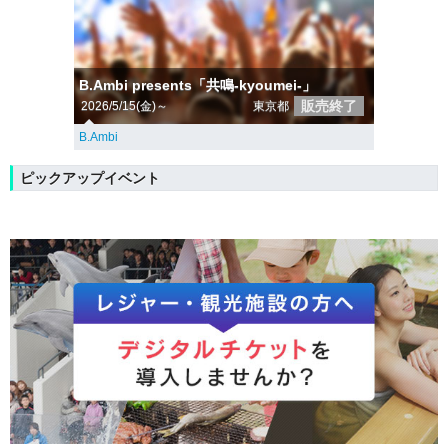
B.Ambi presents「共鳴-kyoumei-」
販売終了
2026/5/15(金)～
東京都
B.Ambi
ピックアップイベント