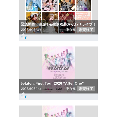
緊急開催！生誕T＆生誕衣装おかわりライブ！
販売終了
2026/6/16(火)～
東京都
E.I.P
éclatcia First Tour 2026 "After One"
販売終了
2026/6/25(木)～
東京都
E.I.P