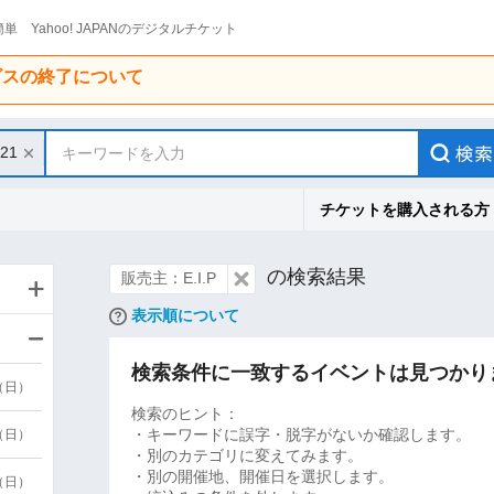
単 Yahoo! JAPANのデジタルチケット
ービスの終了について
/21
キーワードを入力
チケットを購入される方
の検索結果
販売主：E.I.P
表示順について
検索条件に一致するイベントは見つかり
9（日）
検索のヒント：
・キーワードに誤字・脱字がないか確認します。
9（日）
・別のカテゴリに変えてみます。
・別の開催地、開催日を選択します。
6（日）