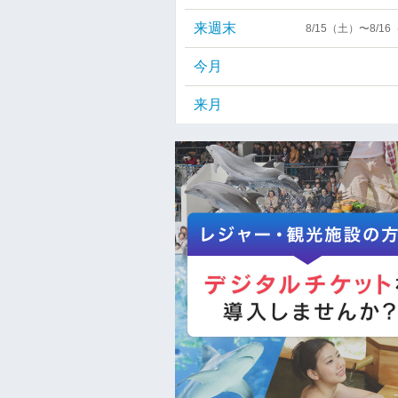
来週末
8/15（土）〜8/1
今月
来月