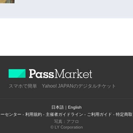
スマホで簡単 Yahoo! JAPANのデジタルチケット
日本語
｜
English
シーセンター
-
利用規約
-
主催者ガイドライン
-
ご利用ガイド
-
特定商取
写真：アフロ
© LY Corporation