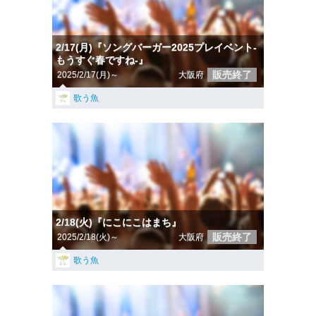
2/17(月)『ソングバーガー2025プレイベント-
もうすぐ春ですね-』
販売終了
2025/2/17(月)～
大阪府
歌う魚
2/18(火)『にこにこはまち』
販売終了
2025/2/18(火)～
大阪府
歌う魚