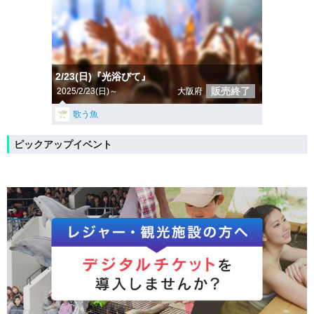
2/23(日)『光浴びて』
販売終了
2025/2/23(日)～
大阪府
歌う魚
ピックアップイベント