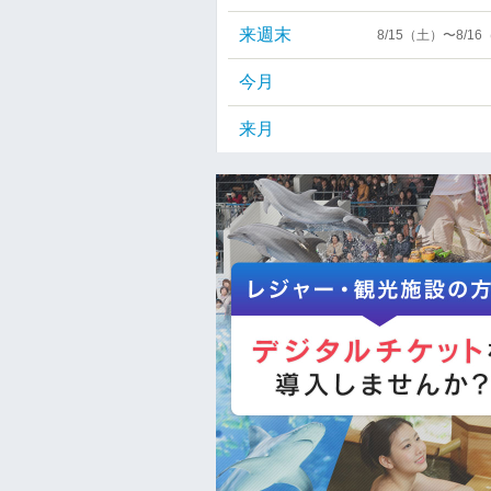
来週末
8/15（土）〜8/1
今月
来月