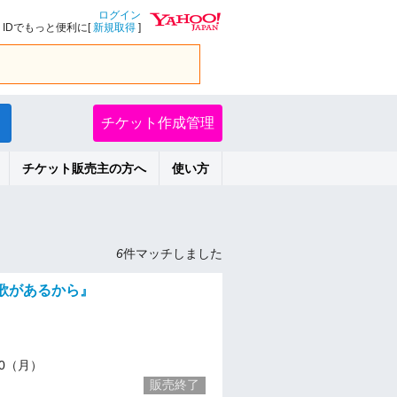
ログイン
IDでもっと便利に[
新規取得
]
チケット作成管理
チケット販売主の方へ
使い方
6
件マッチしました
)『歌があるから』
/20（月）
販売終了