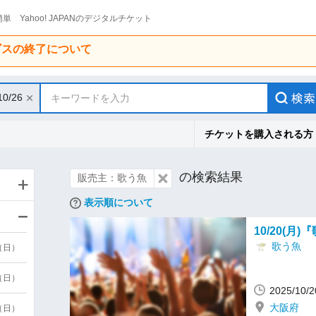
単 Yahoo! JAPANのデジタルチケット
ービスの終了について
10/26
キーワードを入力
チケットを購入される方
の検索結果
販売主：歌う魚
表示順について
10/20(月
歌う魚
9（日）
9（日）
2025/10
大阪府
6（日）