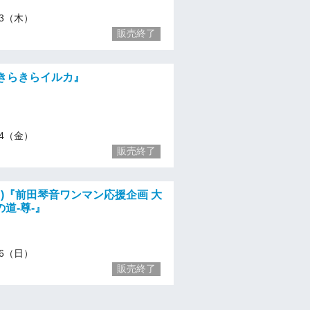
/23（木）
販売終了
)『きらきらイルカ』
/24（金）
販売終了
(日)『前田琴音ワンマン応援企画 大
道-尊-』
/26（日）
販売終了