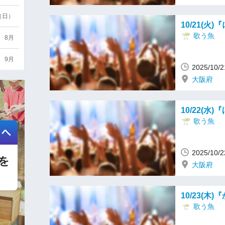
6（日）
10/21(火
歌う魚
8月
9月
2025/10
大阪府
10/22(水
歌う魚
2025/10
大阪府
10/23(木
歌う魚