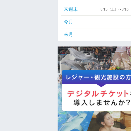
来週末
8/15（土）〜8/1
今月
来月