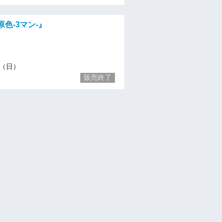
3原色-3マン-』
10（日）
販売終了