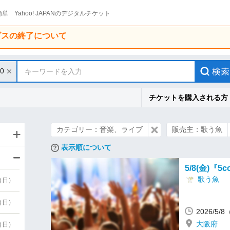
単 Yahoo! JAPANのデジタルチケット
ービスの終了について
10
キーワードを入力
チケットを購入される方
カテゴリー：音楽、ライブ
販売主：歌う魚
表示順について
5/8(金)『5c
歌う魚
9（日）
9（日）
2026/5/
大阪府
6（日）