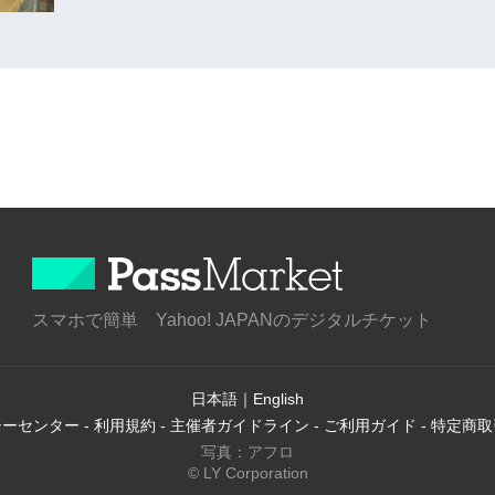
スマホで簡単 Yahoo! JAPANのデジタルチケット
日本語
｜
English
シーセンター
-
利用規約
-
主催者ガイドライン
-
ご利用ガイド
-
特定商取
写真：アフロ
© LY Corporation