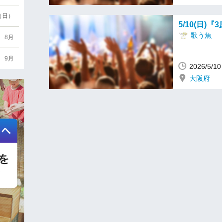
6（日）
5/10(日)『
歌う魚
8月
9月
2026/5/
大阪府