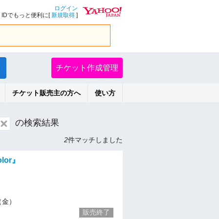
ログイン
IDでもっと便利に[
新規取得
]
チケット作成管理
チケット販売主の方へ
使い方
の検索結果
2
件マッチしました
olor』
8（金）
販売終了