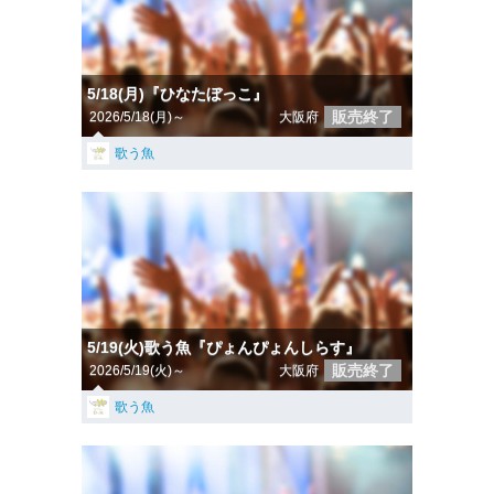
5/18(月)『ひなたぼっこ』
販売終了
2026/5/18(月)～
大阪府
歌う魚
5/19(火)歌う魚『ぴょんぴょんしらす』
販売終了
2026/5/19(火)～
大阪府
歌う魚