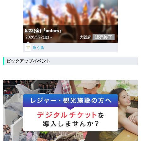
5/22(金)『colors』
販売終了
2026/5/22(金)～
大阪府
歌う魚
ピックアップイベント