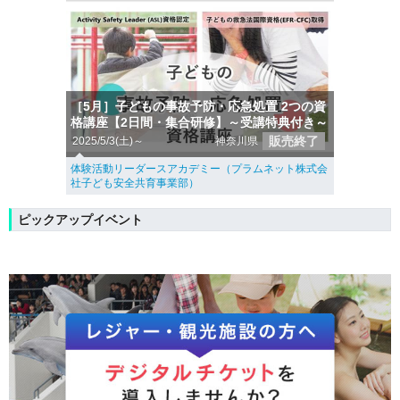
［5月］子どもの事故予防・応急処置 2つの資
格講座【2日間・集合研修】～受講特典付き～
販売終了
2025/5/3(土)～
神奈川県
体験活動リーダースアカデミー（プラムネット株式会
社子ども安全共育事業部）
ピックアップイベント