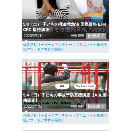
5/3（土） 子どもの救命救急法 国際資格 EFR-
CFC 取得講座
販売終了
2025/5/3(土)～
神奈川県
体験活動リーダースアカデミー（プラムネット株式会
社アウトドア共育事業部）
5/4（日）子どもの事故予防基礎講座【ASL資
格認定】
販売終了
2025/5/4(日)～
神奈川県
体験活動リーダースアカデミー（プラムネット株式会
社アウトドア共育事業部）