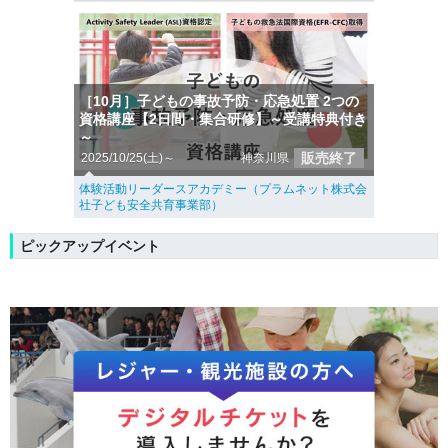
［10月］子どもの事故予防・応急処置 2つの
資格講座【2日間・集合研修】～受講特典付き
～
販売終了
2025/10/25(土)～
神奈川県
体験活動リーダースアカデミー（プラムネット株式会
社子ども安全共育事業部）
ピックアップイベント