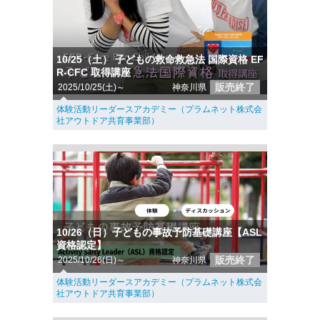
10/25（土） 子どもの救命救急法 国際資格 EF
R-CFC 取得講座
販売終了
2025/10/25(土)～
神奈川県
体験活動リーダースアカデミー（プラムネット株式会
社アウトドア共育事業部）
10/26（日）子どもの事故予防基礎講座【ASL
資格認定】
販売終了
2025/10/26(日)～
神奈川県
体験活動リーダースアカデミー（プラムネット株式会
社アウトドア共育事業部）