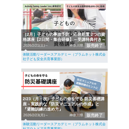
［2月］子どもの事故予防・応急処置 2つの資
格講座【2日間・集合研修】～受講特典付き～
販売終了
2026/2/21(土)～
神奈川県
体験活動リーダースアカデミー（プラムネット株式会
社子ども安全共育事業部）
2/23（月・祝）子どもの命を守る 防災基礎講
座－実践的な『防災マニュアルの作成』と
『避難訓練の進め方』
販売終了
2026/2/23(月)～
神奈川県
体験活動リーダースアカデミー（プラムネット株式会
社アウトドア共育事業部）