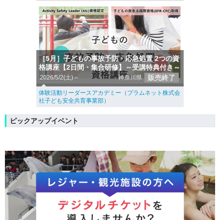
［5月］子どもの事故予防・応急処置 2つの資
格講座【2日間・集合研修】～受講特典付き～
販売終了
2026/5/2(土)～
神奈川県
体験活動リーダースアカデミー（プラムネット株式会
社子ども安全共育事業部）
ピックアップイベント