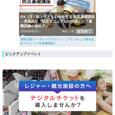
5/4（月・祝）子どもの命を守る 防災基礎講座
－実践的な『防災マニュアルの作成』と『避
難訓練の進め方』
販売終了
2026/5/4(月)～
神奈川県
体験活動リーダースアカデミー（プラムネット株式会
社アウトドア共育事業部）
ピックアップイベント