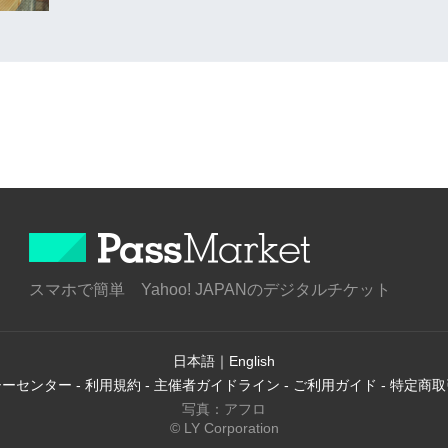
スマホで簡単 Yahoo! JAPANのデジタルチケット
日本語
｜
English
シーセンター
-
利用規約
-
主催者ガイドライン
-
ご利用ガイド
-
特定商取
写真：アフロ
© LY Corporation