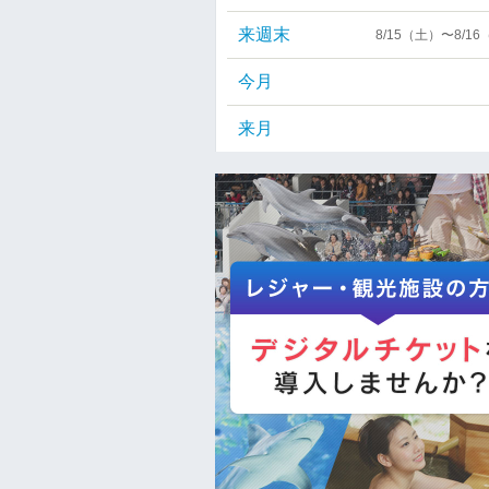
来週末
8/15（土）〜8/1
今月
来月