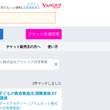
ログイン
IDでもっと便利に[
新規取得
]
チケット作成管理
チケット販売主の方へ
使い方
ト株式会社アウトドア共育事業
1
件マッチしました
） 子どもの救命救急法 国際資格 EF
得講座
ダースアカデミー（プラムネット株式
ア共育事業部）