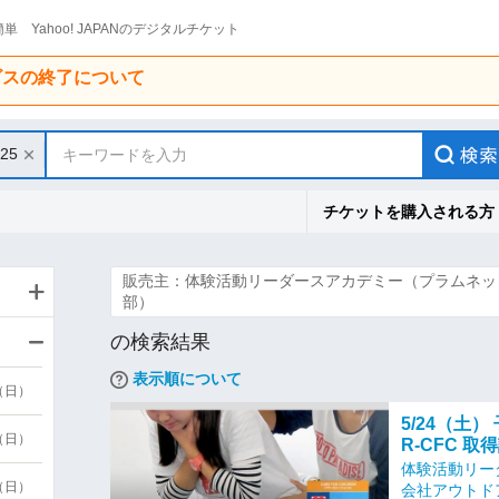
単 Yahoo! JAPANのデジタルチケット
ービスの終了について
/25
キーワードを入力
チケットを購入される方
販売主：体験活動リーダースアカデミー（プラムネッ
部）
の検索結果
表示順について
9（日）
5/24（土
9（日）
R-CFC 取
体験活動リー
6（日）
会社アウトド