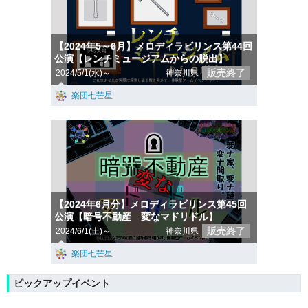
【2024年5～6月】メロディラビリンス第44回
公演【レンチミュージアムからの脱出】
販売終了
2024/5/1(水)～
神奈川県
楽団七芒星
【2024年6月分】メロディラビリンス第45回
公演【暗号不動産 変なマドリドル】
販売終了
2024/6/1(土)～
神奈川県
楽団七芒星
ピックアップイベント