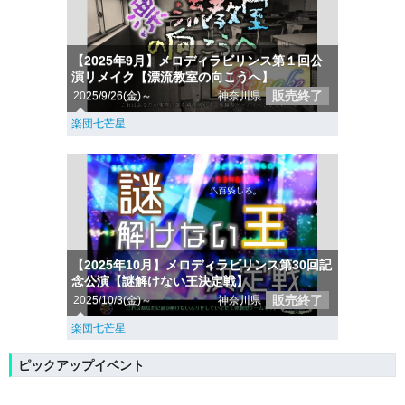
【2025年9月】メロディラビリンス第１回公
演リメイク【漂流教室の向こうへ】
販売終了
2025/9/26(金)～
神奈川県
楽団七芒星
【2025年10月】メロディラビリンス第30回記
念公演【謎解けない王決定戦】
販売終了
2025/10/3(金)～
神奈川県
楽団七芒星
ピックアップイベント