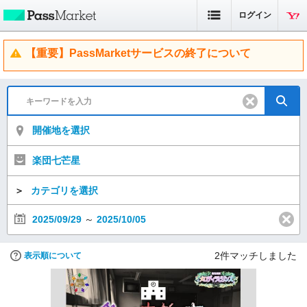
ログイン
【重要】PassMarketサービスの終了について
開催地を選択
楽団七芒星
＞
カテゴリを選択
2025/09/29
～
2025/10/05
2
件マッチしました
表示順について