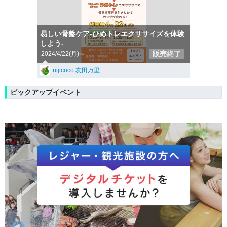
易しい骨盤ケア-ひめトレエクササイズを体験
しよう-
販売終了
2024/4/22(月)～
nijicoco 友田万里
ピックアップイベント