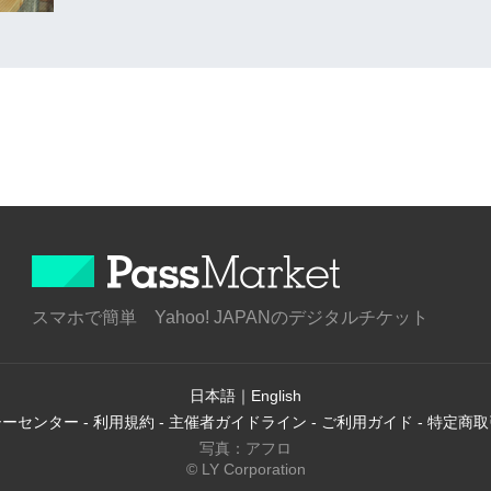
スマホで簡単 Yahoo! JAPANのデジタルチケット
日本語
｜
English
シーセンター
-
利用規約
-
主催者ガイドライン
-
ご利用ガイド
-
特定商取
写真：アフロ
© LY Corporation