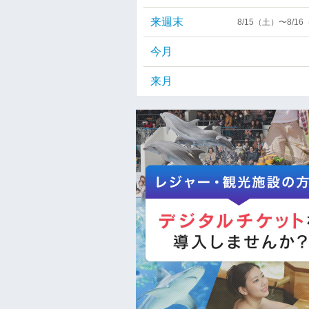
来週末
8/15（土）〜8/1
今月
来月