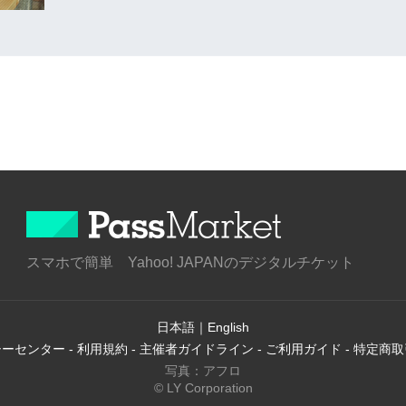
スマホで簡単 Yahoo! JAPANのデジタルチケット
日本語
｜
English
シーセンター
-
利用規約
-
主催者ガイドライン
-
ご利用ガイド
-
特定商取
写真：アフロ
© LY Corporation