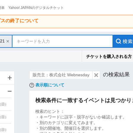
単 Yahoo! JAPANのデジタルチケット
ービスの終了について
/21
キーワードを入力
チケットを購入される方
の検索結果
販売主：株式会社 Webnesday
表示順について
検索条件に一致するイベントは見つかり
9（日）
検索のヒント：
・キーワードに誤字・脱字がないか確認します。
9（日）
・別のカテゴリに変えてみます。
・別の開催地、開催日を選択します。
6（日）