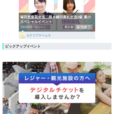
塚田恵梨花女流二段＆鎌田美礼女流2級 夏の
スペシャルイベント
販売終了
2024/8/17(土)～
東京都
カナリアゲームス
ピックアップイベント