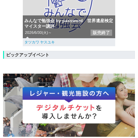
みんなで勉強会 by password 世界遺産検定
マイスター講評
販売終了
2026/6/30(火)～
タツカワ ヤスユキ
ピックアップイベント